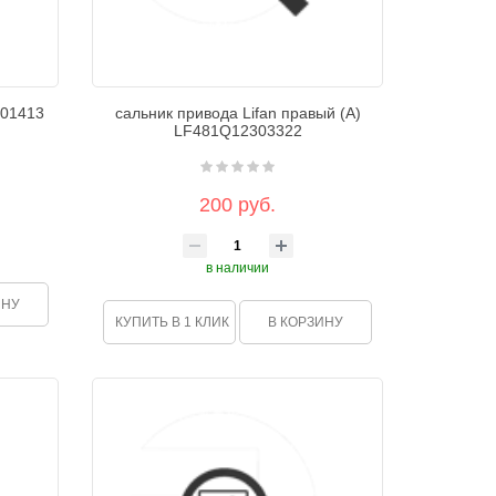
О01413
сальник привода Lifan правый (А)
LF481Q12303322
200 руб.
в наличии
ИНУ
КУПИТЬ В 1 КЛИК
В КОРЗИНУ