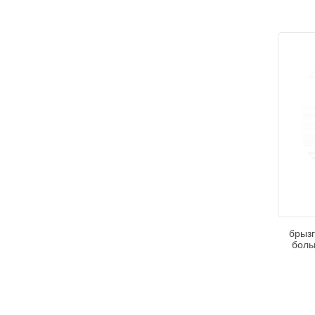
брыз
боль