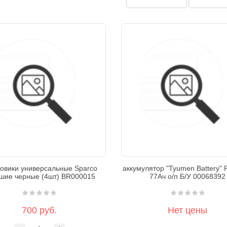
говики универсальные Sparco
аккумулятор "Tyumen Battery"
шие черные (4шт) BR000015
77Ач о/п Б/У 00068392
700 руб.
Нет цены