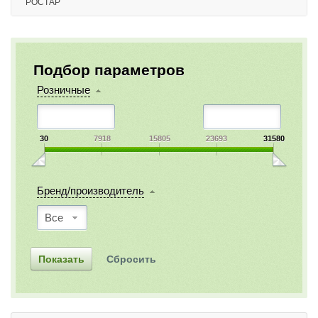
РОСТАР
Подбор параметров
Розничные
30
7918
15805
23693
31580
Бренд/производитель
Все