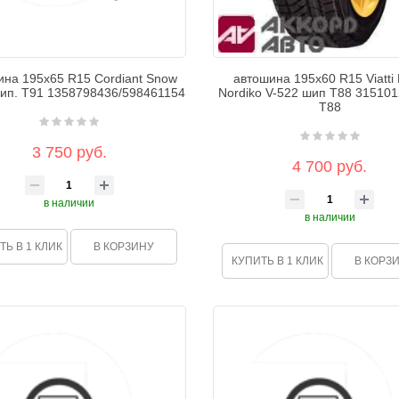
ина 195х65 R15 Cordiant Snow
автошина 195х60 R15 Viatti 
ип. Т91 1358798436/598461154
Nordiko V-522 шип T88 31510
T88
3 750 руб.
4 700 руб.
в наличии
в наличии
ТЬ В 1 КЛИК
В КОРЗИНУ
КУПИТЬ В 1 КЛИК
В КОРЗ