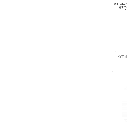
автоши
97Q
КУПИ