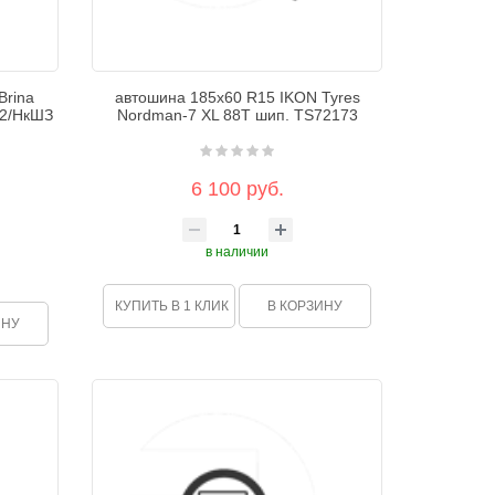
Brina
автошина 185х60 R15 IKON Tyres
12/НкШЗ
Nordman-7 XL 88Т шип. TS72173
6 100 руб.
в наличии
КУПИТЬ В 1 КЛИК
В КОРЗИНУ
ИНУ