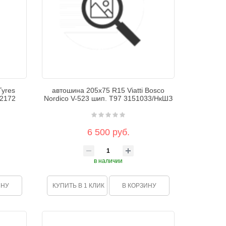
Tyres
автошина 205х75 R15 Viatti Bosco
72172
Nordico V-523 шип. T97 3151033/НкШЗ
6 500 руб.
в наличии
ИНУ
КУПИТЬ В 1 КЛИК
В КОРЗИНУ