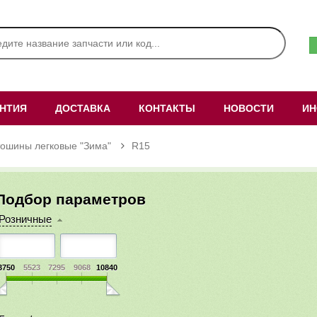
АНТИЯ
ДОСТАВКА
КОНТАКТЫ
НОВОСТИ
ИН
тошины легковые "Зима"
R15
Подбор параметров
Розничные
3750
5523
7295
9068
10840