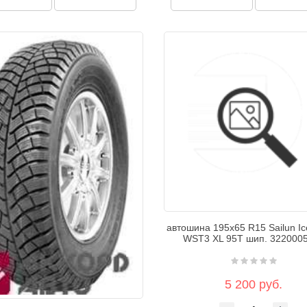
автошина 195х65 R15 Sailun Ic
WST3 XL 95T шип. 322000
5 200 руб.