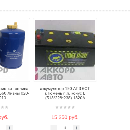
чистки топлива
аккумулятор 190 АПЗ 6СТ
560 Ливны 020-
г.Тюмень п.п. конус L
010
(518*228*238) 1320А
руб.
15 250 руб.