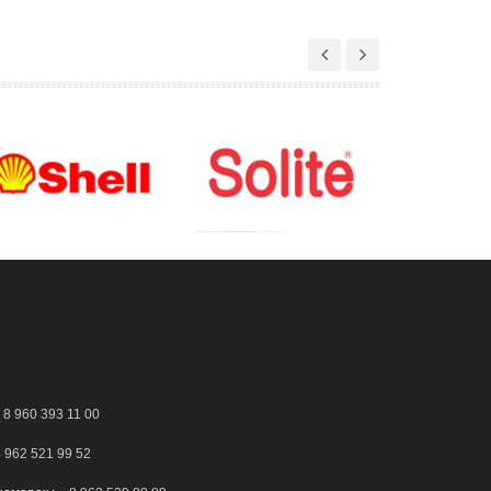
8 960 393 11 00
 962 521 99 52