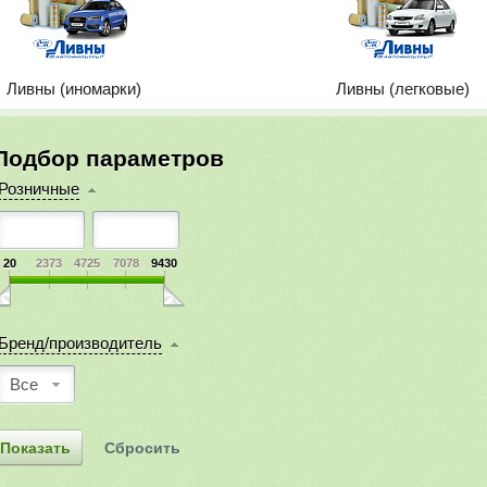
Ливны (иномарки)
Ливны (легковые)
Подбор параметров
Розничные
20
2373
4725
7078
9430
Бренд/производитель
Все