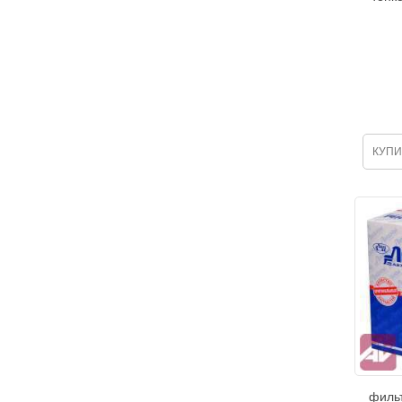
КУПИ
филь