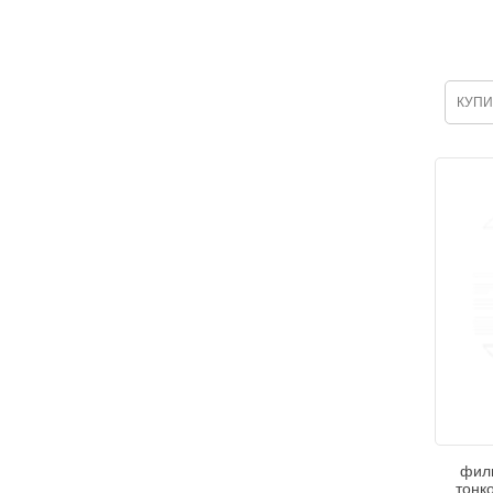
КУПИ
фил
тонк