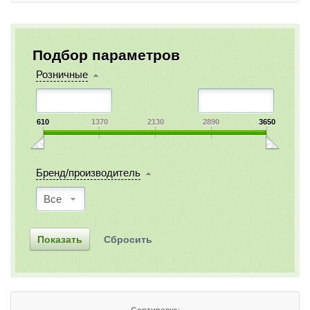
Подбор параметров
Розничные
610
1370
2130
2890
3650
Бренд/производитель
Все